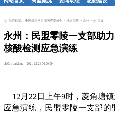
网站首页
民盟概况
要闻动态
思想建设
民盟简介
民
时政要闻
统
工作动态
学
盟章程
领导
战要闻
盟务
习资料
民盟
当前位置:
中国民主同盟湖南省委员会
>
地方盟务
>
永州
>
正文
人简介
历届
要闻
传统教育基
永州：民盟零陵一支部助力
省委委员
历
地
统战理论
核酸检测应急演练
届人大代表
研究
征文选
历届政协委
登
编辑：redcloud
2021-12-24 00:00:00
员
省政府参
事
特邀人员
省文史研究
12月22日上午9时，菱角塘
馆馆员
应急演练，民盟零陵一支部的