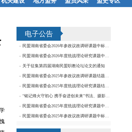
机关建设
地方盟务
盟员风采
盟史专区
机关机构
工
长沙
衡阳
八方才俊
著
史海钩沉
会工作
党支
株洲
湘潭
书立说
艺术
电子公告
部工作
邵阳
岳阳
天地
全
常德
张家界
民盟湖南省委会2026年参政议政调研课题中标公告
益阳
永州
民盟湖南省委会2026年度统战理论研究课题中标公告
关于征集第四届湖南民盟职教论坛论文的通知
怀化
娄底
民盟湖南省委会2025年参政议政调研课题结题公告
湘西
郴州
民盟湖南省委会2025年度统战理论研究课题结题公告
“铭记烽火守初心 携手奋进创未来”书法、摄影、绘画作品征集启事
民盟湖南省委会2025年度统战理论研究课题中标公告
学
民盟湖南省委会2025年参政议政调研课题中标公告
愧