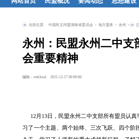
网站首页
民盟概况
要闻动态
思想建设
民盟简介
民
时政要闻
统
工作动态
盟章程
领导
战要闻
盟务
习资料
民
当前位置:
中国民主同盟湖南省委员会
>
地方盟务
>
永州
>
人简介
历届
要闻
传统教育
永州：民盟永州二中支
省委委员
历
地
统战理
会重要精神
届人大代表
研究
征文
历届政协委
登
编辑：redcloud
2021-12-17 00:00:00
员
省政府参
事
特邀人员
省文史研究
12月13日，民盟永州二中支部所有盟员认真
馆馆员
习了一个主题、两个始终、三次飞跃、四个阶