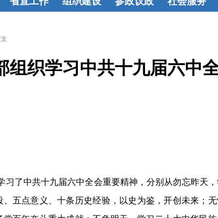
省直工作
组织建设
参政议政
社会服务
学
省直动态
组织建设
基
参政动态
建
教育帮扶
烛
盟
层概况
工作
言献策
成果
光行动
联谊
正文
基
动态
活力基
荟萃
共建
部组织学习中共十九届六中
论
层
监督委员
选
会
学习了中共十九届六中全会重要精神，分别从勿忘昨天，
段、五点意义、十条历史经验，以史为鉴，开创未来；无