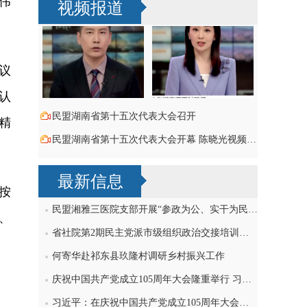
伟
视频报道
议
认
民盟湖南省第十五次代表大会召开
精
民盟湖南省第十五次代表大会开幕 陈晓光视频致词祝贺
最新信息
按
民盟湘雅三医院支部开展“参政为公、实干为民”主题教育学习研讨，刘导波出席
、
省社院第2期民主党派市级组织政治交接培训班民盟学员赴民盟省委机关交流
何寄华赴祁东县玖隆村调研乡村振兴工作
庆祝中国共产党成立105周年大会隆重举行 习近平发表重要讲话
习近平：在庆祝中国共产党成立105周年大会上的讲话