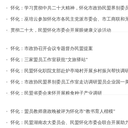
怀化：学习贯彻中共二十大精神，怀化市政协民盟界别委员
怀化：巫培云参加怀化市各民主党派市委会、市工商联和
贯彻二十大，民盟怀化市委会开展眼健康义诊活动
怀化：市政协召开会议专题督办民盟提案
怀化：三家盟员工作室获批“文旅驿站”
怀化：民盟怀化职院支部赴炉亭坳村开展乡村振兴帮扶调
怀化：市政协民盟界别委员工作室走访调研盟员企业国一
怀化：民盟省委会来怀开展粮食种子产业调研
怀化：盟员教师唐政晚被评为怀化市“教书育人楷模”
怀化：民盟湖南农大委员会、民盟怀化市委会联合开展助