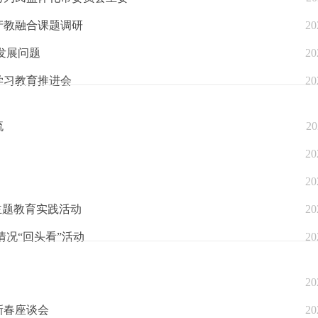
产教融合课题调研
20
发展问题
20
学习教育推进会
20
流
20
20
20
主题教育实践活动
20
况“回头看”活动
20
20
新春座谈会
20