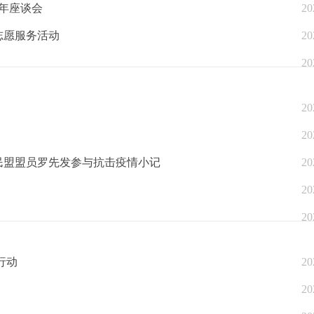
青年座谈会
20
志愿服务活动
20
20
20
20
民盟盟员罗先发参与抗击疫情小记
20
20
20
行动
20
20