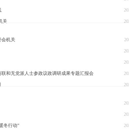
线
20
机关
20
委会机关
20
20
20
商联和无党派人士参政议政调研成果专题汇报会
20
例
20
20
20
暖冬行动”
20