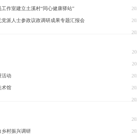
工作室建立土溪村“同心健康驿站”
20
无党派人士参政议政调研成果专题汇报会
20
20
20
20
研活动
20
美术馆
20
20
20
力乡村振兴调研
20