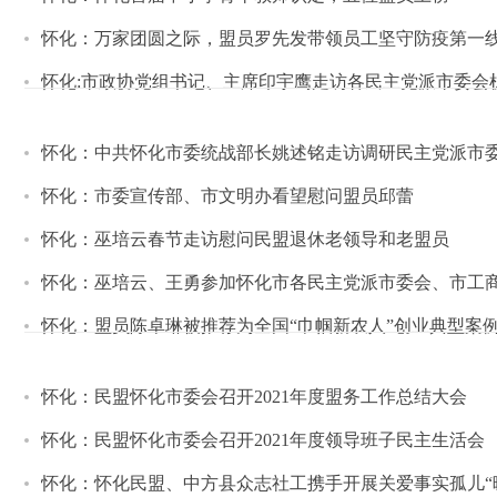
怀化：万家团圆之际，盟员罗先发带领员工坚守防疫第一
怀化:市政协党组书记、主席印宇鹰走访各民主党派市委会
怀化：中共怀化市委统战部长姚述铭走访调研民主党派市
怀化：市委宣传部、市文明办看望慰问盟员邱蕾
怀化：巫培云春节走访慰问民盟退休老领导和老盟员
怀化：巫培云、王勇参加怀化市各民主党派市委会、市工
怀化：盟员陈卓琳被推荐为全国“巾帼新农人”创业典型案
怀化：民盟怀化市委会召开2021年度盟务工作总结大会
怀化：民盟怀化市委会召开2021年度领导班子民主生活会
怀化：怀化民盟、中方县众志社工携手开展关爱事实孤儿“