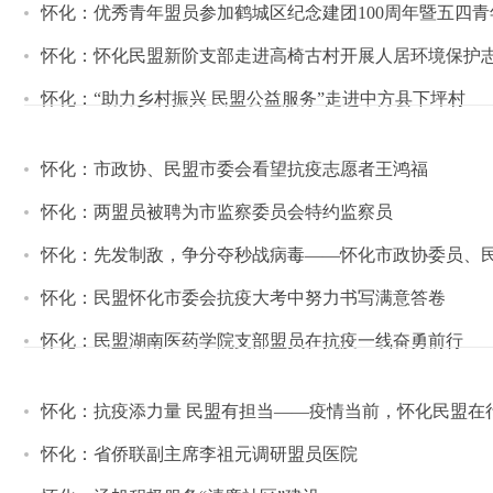
怀化：优秀青年盟员参加鹤城区纪念建团100周年暨五四
怀化：怀化民盟新阶支部走进高椅古村开展人居环境保护
怀化：“助力乡村振兴 民盟公益服务”走进中方县下坪村
怀化：市政协、民盟市委会看望抗疫志愿者王鸿福
怀化：两盟员被聘为市监察委员会特约监察员
怀化：先发制敌，争分夺秒战病毒——怀化市政协委员、
怀化：民盟怀化市委会抗疫大考中努力书写满意答卷
怀化：民盟湖南医药学院支部盟员在抗疫一线奋勇前行
怀化：抗疫添力量 民盟有担当——疫情当前，怀化民盟在
怀化：省侨联副主席李祖元调研盟员医院