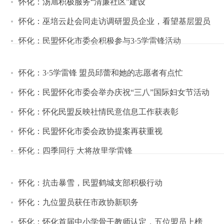
怀化：汤旭积极服务“清廉社区”建设
怀化：巫培云赴会同走访调研盟员企业，看望基层盟员
怀化：民盟怀化市委会积极参与3·5学雷锋活动
怀化：3·5学雷锋 盟员邱蕾和她的志愿者有点忙
怀化：民盟怀化市委会举办庆祝“三八”国际妇女节活动
怀化：怀化民盟反映社情民意信息工作获表彰
怀化：民盟怀化市委会政协提案再获重视
怀化：四季同行 大将故里学雷锋
怀化：抗击暴雪，民盟鹤城支部积极行动
怀化：九位盟员获任市政协新职务
怀化：怀化首届中小学骨干教师认定，五位盟员上榜