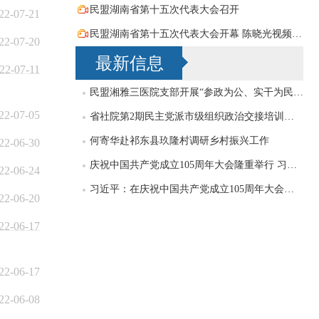
民盟湖南省第十五次代表大会召开
22-07-21
民盟湖南省第十五次代表大会开幕 陈晓光视频致词祝贺
22-07-20
最新信息
22-07-11
民盟湘雅三医院支部开展“参政为公、实干为民”主题教育学习研讨，刘导波出席
22-07-05
省社院第2期民主党派市级组织政治交接培训班民盟学员赴民盟省委机关交流
何寄华赴祁东县玖隆村调研乡村振兴工作
22-06-30
庆祝中国共产党成立105周年大会隆重举行 习近平发表重要讲话
22-06-24
习近平：在庆祝中国共产党成立105周年大会上的讲话
22-06-20
22-06-17
22-06-17
22-06-08