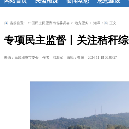
网站首页
民盟概况
要闻动态
思想建设
民盟简介
民
时政要闻
统
工作动态
学
盟章程
领导
战要闻
盟务
习资料
民盟
当前位置:
中国民主同盟湖南省委员会
>
地方盟务
>
湘潭
>
正文
人简介
历届
要闻
传统教育基
专项民主监督丨关注秸秆综
省委委员
历
地
统战理论
届人大代表
研究
征文选
来源：民盟湘潭市委会
作者：邓海军
编辑：曾聪
2024-11-18 09:06:27
历届政协委
登
员
省政府参
事
特邀人员
省文史研究
馆馆员