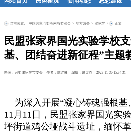
网站首页
民盟概况
要闻动态
思想建设
民盟简介
民
时政要闻
统
工作动态
学
盟章程
领导
战要闻
盟务
习资料
民盟
当前位置:
中国民主同盟湖南省委员会
>
地方盟务
>
张家界
>
正文
人简介
历届
要闻
传统教育基
民盟张家界国光实验学校支
省委委员
历
地
统战理论
基、团结奋进新征程”主题
届人大代表
研究
征文选
历届政协委
登
来源：民盟张家界市委会
作者：陈红琳
编辑：谭肃然
2023-11-30 15:34:31
员
省政府参
事
特邀人员
为深入开展“凝心铸魂强根基
省文史研究
馆馆员
11月11日，民盟张家界国光实
坪街道鸡公垭战斗遗址，缅怀