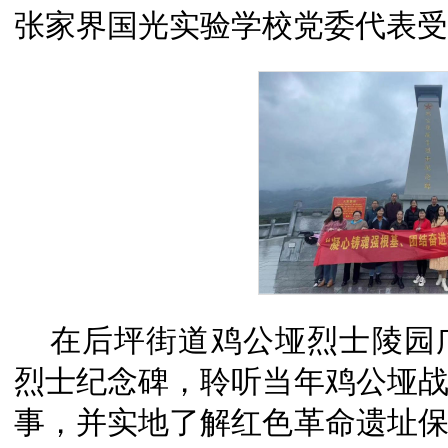
张家界国光实验学校党委代表受
在后坪街道鸡公垭烈士陵园
烈士纪念碑，聆听当年鸡公垭
事，并实地了解红色革命遗址