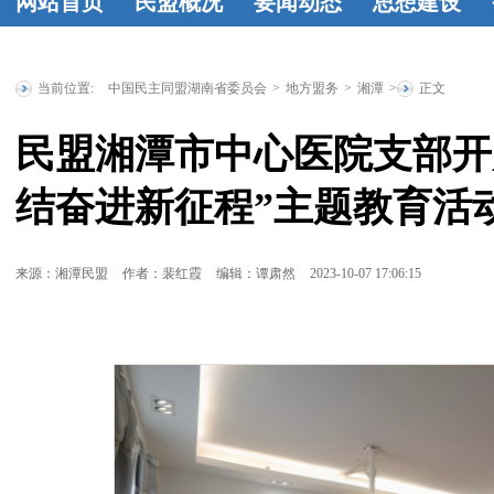
网站首页
民盟概况
要闻动态
思想建设
民盟简介
民
时政要闻
统
工作动态
学
盟章程
领导
战要闻
盟务
习资料
民盟
当前位置:
中国民主同盟湖南省委员会
>
地方盟务
>
湘潭
>
正文
人简介
历届
要闻
传统教育基
民盟湘潭市中心医院支部开
省委委员
历
地
统战理论
结奋进新征程”主题教育活
届人大代表
研究
征文选
历届政协委
登
来源：湘潭民盟
作者：裴红霞
编辑：谭肃然
2023-10-07 17:06:15
员
省政府参
事
特邀人员
省文史研究
馆馆员