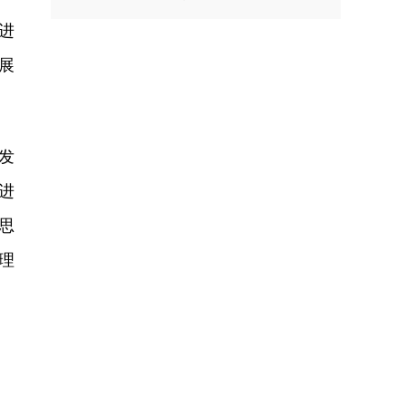
进
展
发
进
思
理
。