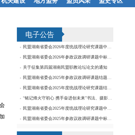
机关建设
地方盟务
盟员风采
盟史专区
机关机构
工
长沙
衡阳
八方才俊
著
史海钩沉
会工作
党支
株洲
湘潭
书立说
艺术
电子公告
部工作
邵阳
岳阳
天地
常德
张家界
民盟湖南省委会2026年度统战理论研究课题中标公告
益阳
永州
民盟湖南省委会2026年参政议政调研课题中标公告
关于征集第四届湖南民盟职教论坛论文的通知
怀化
娄底
民盟湖南省委会2025年参政议政调研课题结题公告
湘西
郴州
民盟湖南省委会2025年度统战理论研究课题结题公告
“铭记烽火守初心 携手奋进创未来”书法、摄影、绘画作品征集启事
会
民盟湖南省委会2025年度统战理论研究课题中标公告
加
民盟湖南省委会2025年参政议政调研课题中标公告