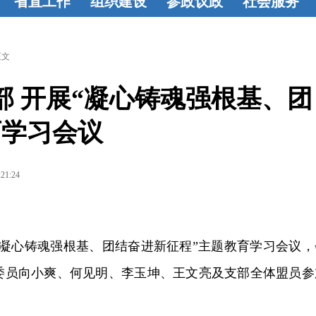
省直工作
组织建设
参政议政
社会服务
学
省直动态
组织建设
基
参政动态
建
教育帮扶
烛
盟
层概况
工作
言献策
成果
光行动
联谊
正文
基
动态
活力基
荟萃
共建
 开展“凝心铸魂强根基、团
论
层
监督委员
育学习会议
选
会
:21:24
开“凝心铸魂强根基、团结奋进新征程”主题教育学习会议，
委员向小爽、何见明、李玉坤、王文亮及支部全体盟员参