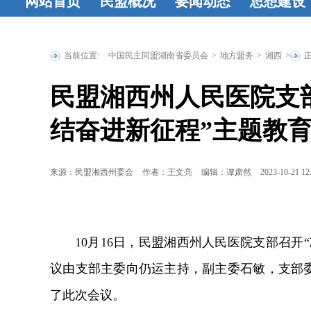
网站首页
民盟概况
要闻动态
思想建设
民盟简介
民
时政要闻
统
工作动态
盟章程
领导
战要闻
盟务
习资料
民
当前位置:
中国民主同盟湖南省委员会
>
地方盟务
>
湘西
>
人简介
历届
要闻
传统教育
民盟湘西州人民医院支部
省委委员
历
地
统战理
结奋进新征程”主题教
届人大代表
研究
征文
历届政协委
登
来源：民盟湘西州委会
作者：王文亮
编辑：谭肃然
2023-10-21 12
员
省政府参
事
特邀人员
省文史研究
10月16日，民盟湘西州人民医院支部召
馆馆员
议由支部主委向仍运主持，副主委石敏，支部
了此次会议。