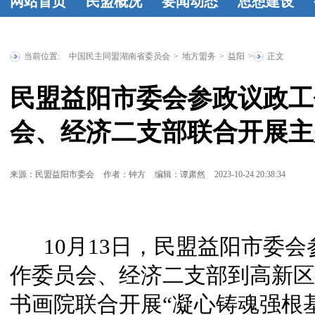
网站首页
民盟概况
要闻动态
思想建设
民盟简介
民
时政要闻
统
工作动态
学
盟章程
领导
战要闻
盟务
习资料
民盟
当前位置:
中国民主同盟湖南省委员会
>
地方盟务
>
益阳
>
正文
人简介
历届
要闻
传统教育基
民盟益阳市委会参政议政工
省委委员
历
地
统战理论
会、经济二支部联合开展主
届人大代表
研究
征文选
历届政协委
登
来源：民盟益阳市委会
作者：钟方
编辑：谭肃然
2023-10-24 20:38:34
员
省政府参
事
特邀人员
10月13日，民盟益阳市委会
省文史研究
馆馆员
作委员会、经济二支部到高新区
书画院联合开展“凝心铸魂强根