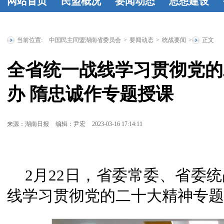
网站首页
民盟概况
要闻动态
思想建设
民盟简介
民
时政要闻
统
工作动态
学
盟章程
领导
战要闻
盟务
习资料
民盟
当前位置:
中国民主同盟湖南省委员会
>
要闻动态
>
统战要闻
>
正文
人简介
历届
要闻
传统教育基
全省统一战线学习贯彻党的
省委委员
历
地
统战理论
办 隋忠诚作专题授课
届人大代表
研究
征文选
历届政协委
登
来源：湖南日报
编辑：尹宏
2023-03-16 17:14:11
员
省政府参
事
特邀人员
2月22日，省委常委、省委
省文史研究
馆馆员
线学习贯彻党的二十大精神专题