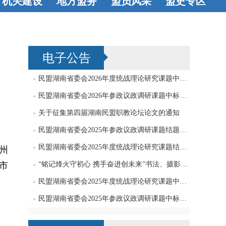
机关建设
地方盟务
盟员风采
盟史专区
机关机构
工
长沙
衡阳
八方才俊
著
史海钩沉
会工作
党支
株洲
湘潭
书立说
艺术
电子公告
部工作
邵阳
岳阳
天地
常德
张家界
民盟湖南省委会2026年度统战理论研究课题中标公告
益阳
永州
民盟湖南省委会2026年参政议政调研课题中标公告
关于征集第四届湖南民盟职教论坛论文的通知
怀化
娄底
民盟湖南省委会2025年参政议政调研课题结题公告
湘西
郴州
民盟湖南省委会2025年度统战理论研究课题结题公告
州
市
“铭记烽火守初心 携手奋进创未来”书法、摄影、绘画作品征集启事
民盟湖南省委会2025年度统战理论研究课题中标公告
民盟湖南省委会2025年参政议政调研课题中标公告