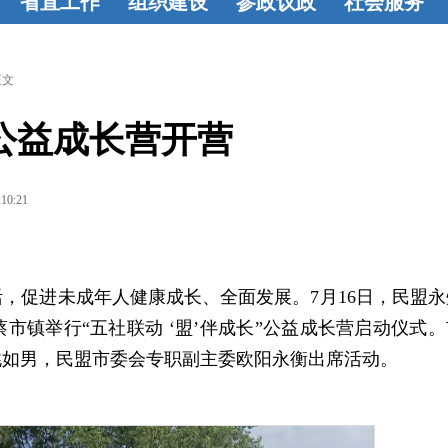
省直工作
组织建设
参政议政
社会服务
学
省直动态
组织建设
基
参政动态
建
教育帮扶
烛
盟
层概况
工作
言献策
成果
光行动
联谊
正文
基
动态
活力基
荟萃
共建
”公益成长营开营
论
层
监督委员
选
会
:10:21
，促进未成年人健康成长、全面发展。7月16日，民盟永
市镇举行“五社联动 ‘盟’伴成长”公益成长营启动仪式。
姚如男，民盟市委会专职副主委欧阳永衡出席活动。