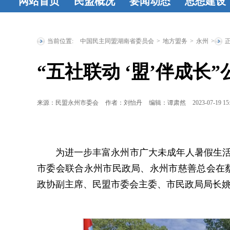
网站首页
民盟概况
要闻动态
思想建设
民盟简介
民
时政要闻
统
工作动态
盟章程
领导
战要闻
盟务
习资料
民
当前位置:
中国民主同盟湖南省委员会
>
地方盟务
>
永州
>
人简介
历届
要闻
传统教育
“五社联动 ‘盟’伴成长
省委委员
历
地
统战理
届人大代表
研究
征文
来源：民盟永州市委会
作者：刘怡丹
编辑：谭肃然
2023-07-19 15
历届政协委
登
员
省政府参
为
进一步丰富永州市广大未成年人暑假生活
事
特邀人员
市委会联合永州市民政局、永州市慈善总会在蔡
省文史研究
政协副主席、民盟市委会主委、市民政局局长
馆馆员