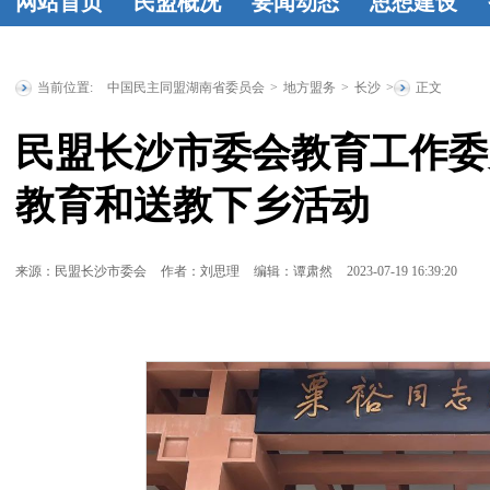
网站首页
民盟概况
要闻动态
思想建设
民盟简介
民
时政要闻
统
工作动态
学
盟章程
领导
战要闻
盟务
习资料
民盟
当前位置:
中国民主同盟湖南省委员会
>
地方盟务
>
长沙
>
正文
人简介
历届
要闻
传统教育基
民盟长沙市委会教育工作委
省委委员
历
地
统战理论
教育和送教下乡活动
届人大代表
研究
征文选
历届政协委
登
来源：民盟长沙市委会
作者：刘思理
编辑：谭肃然
2023-07-19 16:39:20
员
省政府参
事
特邀人员
省文史研究
馆馆员