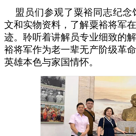
盟员们参观了粟裕同志纪念
文和实物资料，了解粟裕将军
迹。聆听着讲解员专业细致的
裕将军作为老一辈无产阶级革
英雄本色与家国情怀。