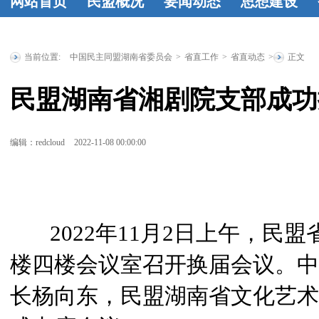
网站首页
民盟概况
要闻动态
思想建设
民盟简介
民
时政要闻
统
工作动态
学
盟章程
领导
战要闻
盟务
习资料
民盟
当前位置:
中国民主同盟湖南省委员会
>
省直工作
>
省直动态
>
正文
人简介
历届
要闻
传统教育基
民盟湖南省湘剧院支部成功
省委委员
历
地
统战理论
届人大代表
研究
征文选
编辑：redcloud
2022-11-08 00:00:00
历届政协委
登
员
省政府参
事
特邀人员
2022年11月2日上午，民
省文史研究
楼四楼会议室召开换届会议。中
馆馆员
长杨向东，民盟湖南省文化艺术