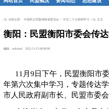
网站首页
民盟概况
要闻动态
思想建设
民盟简介
民
时政要闻
统
工作动态
学
盟章程
领导
战要闻
盟务
习资料
民盟
当前位置:
中国民主同盟湖南省委员会
>
中共二十大精神学习
>
正文
人简介
历届
要闻
传统教育基
衡阳：民盟衡阳市委会传达
省委委员
历
地
统战理论
届人大代表
研究
征文选
编辑：redcloud
2022-11-15 00:00:00
历届政协委
登
员
省政府参
11月9日下午，民盟衡阳市委会
事
特邀人员
年第六次集中学习，专题传达学
省文史研究
馆馆员
市人民政府副市长、民盟市委会