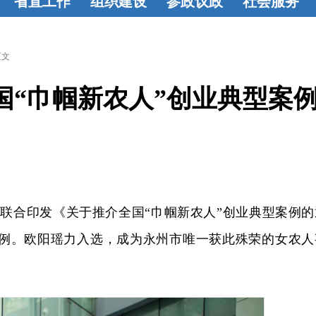
省直工作
组织建设
参政议政
社会服务
学
省直动态
组织建设
基
参政动态
建
教育帮扶
烛
盟
层概况
工作
言献策
成果
光行动
联谊
正文
基
动态
活力基
荟萃
共建
国“巾帼新农人”创业典型案
论
层
监督委员
选
会
合印发《关于推介全国“巾帼新农人”创业典型案例的
案例。欧阳瑶力入选，成为永州市唯一获此殊荣的女农人