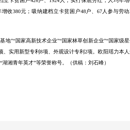
立卡贫困户426户、1924人，实行保底分红，人均年增
均年增收380元；吸纳建档立卡贫困户48户、67人参与劳
地”“国家高新技术企业”“国家林草创新企业”“国家级星
3项、实用新型专利8项、外观设计专利2项。欧阳瑶力本人
“湖湘青年英才”等荣誉称号。（供稿：刘石峰）