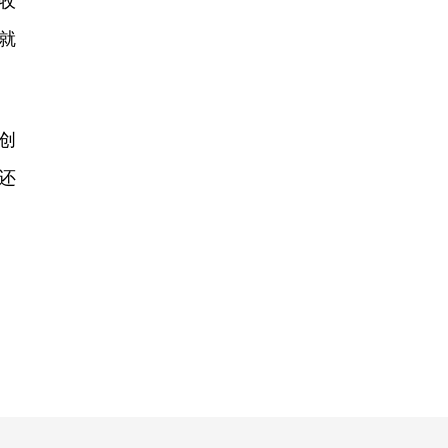
收
动就
创
还