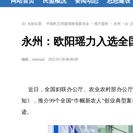
网站首页
民盟概况
要闻动态
思想建设
民盟简介
民
时政要闻
统
工作动态
盟章程
领导
战要闻
盟务
习资料
民
当前位置:
中国民主同盟湖南省委员会
>
地方盟务
>
永州
>
人简介
历届
要闻
传统教育
永州：欧阳瑶力入选全
省委委员
历
地
统战理
届人大代表
研究
征文
编辑：redcloud
2022-01-30 00:00:00
历届政协委
登
员
省政府参
近日，全国妇联办公厅、农业农村部办公厅联
事
特邀人员
知》，推介99个全国“巾帼新农人”创业典型
省文史研究
迹。
馆馆员