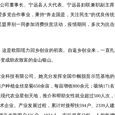
公司董事长、宁远县人大代表、宁远县妇联兼职副主席
热爱多党合作事业，秉持“奔走国是，关注民生”的优良传统
协民盟界别一同参加消费扶贫活动，疫情期间，多次为抗击
，这是欧阳瑶力回乡创业的初衷。自返乡创业来，一直扎
山变成助农致富的金山银山。
林业科技有限公司。她充分发挥全国巾帼脱贫示范基地的
种植金丝皇菊650余亩，每亩增收800余元；吸纳171名
佳现代农业星创天地，推介和帮助女性就业超过500人次，
术企业。产业发展过程，累计对接帮扶594户、2339人建