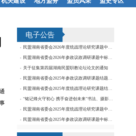
机关建设
地方盟务
盟员风采
盟史专区
机关机构
工
长沙
衡阳
八方才俊
著
史海钩沉
会工作
党支
株洲
湘潭
书立说
艺术
电子公告
部工作
邵阳
岳阳
天地
例
常德
张家界
民盟湖南省委会2026年度统战理论研究课题中标公告
益阳
永州
民盟湖南省委会2026年参政议政调研课题中标公告
关于征集第四届湖南民盟职教论坛论文的通知
怀化
娄底
民盟湖南省委会2025年参政议政调研课题结题公告
湘西
郴州
民盟湖南省委会2025年度统战理论研究课题结题公告
通
“铭记烽火守初心 携手奋进创未来”书法、摄影、绘画作品征集启事
事
民盟湖南省委会2025年度统战理论研究课题中标公告
民盟湖南省委会2025年参政议政调研课题中标公告