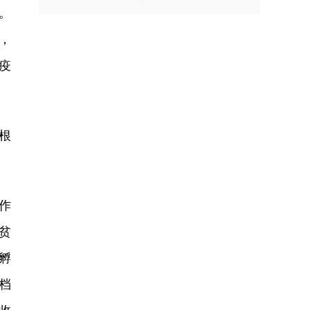
。
，
疫
根
作
贫
孵
档