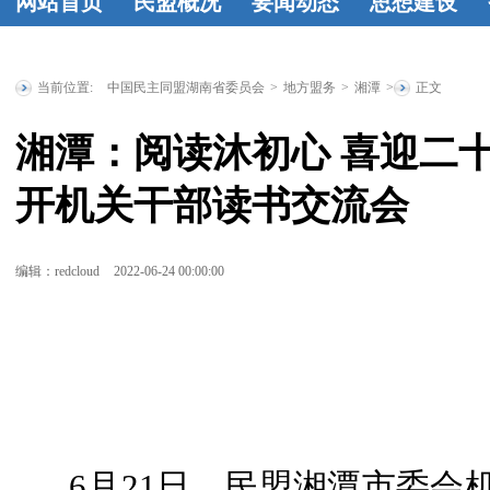
网站首页
民盟概况
要闻动态
思想建设
民盟简介
民
时政要闻
统
工作动态
学
盟章程
领导
战要闻
盟务
习资料
民盟
当前位置:
中国民主同盟湖南省委员会
>
地方盟务
>
湘潭
>
正文
人简介
历届
要闻
传统教育基
湘潭：阅读沐初心 喜迎二
省委委员
历
地
统战理论
开机关干部读书交流会
届人大代表
研究
征文选
历届政协委
登
编辑：redcloud
2022-06-24 00:00:00
员
省政府参
事
特邀人员
省文史研究
馆馆员
6月21日，民盟湘潭市委会机