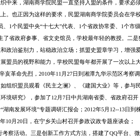
组织中来，湖南商学院民盟一直坚持入盟的条件，要求必
以上。也正因为这样的要求，民盟湖南商学院委员会在学
、1个民盟中央“十七大”代表、1个省政协常委、1个市
产生了省政府参事、省文史馆员，学校最年轻的教授。二是
性和政治鉴别力，站稳政治立场；抓盟史盟章学习，增强
扩展盟员的视野和能力，学校民盟每年都开展了一次以上
祭辛亥革命先烈，2010年11月27日到湘潭九华示范区考察调
动，如组织盟员观看《民主之澜》、《建国大业》等，参与
环境研究》，参加了12月7日中共湖南省委、省政府召开
湖南发展环境”专题调研汇报会；2012年5月12--13日到
3年10月20日，在宁乡关山村召开参政议政专题座谈会；
县进行考察活动。三是创新工作方式方法，搭建了QQ平台、微