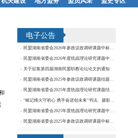
机关建设
地方盟务
盟员风采
盟史专区
机关机构
工
长沙
衡阳
八方才俊
著
史海钩沉
会工作
党支
株洲
湘潭
书立说
艺术
电子公告
部工作
邵阳
岳阳
天地
常德
张家界
民盟湖南省委会2026年参政议政调研课题中标公告
益阳
永州
民盟湖南省委会2026年度统战理论研究课题中标公告
关于征集第四届湖南民盟职教论坛论文的通知
怀化
娄底
民盟湖南省委会2025年参政议政调研课题结题公告
湘西
郴州
民盟湖南省委会2025年度统战理论研究课题结题公告
和
“铭记烽火守初心 携手奋进创未来”书法、摄影、绘画作品征集启事
实
民盟湖南省委会2025年度统战理论研究课题中标公告
民盟湖南省委会2025年参政议政调研课题中标公告