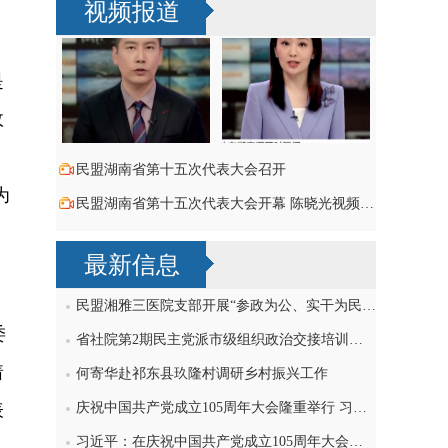
，
视频报道
是
政
民盟湖南省第十五次代表大会召开
为
民盟湖南省第十五次代表大会开幕 陈晓光视频致词祝贺
。
最新信息
民盟湘雅三医院支部开展“参政为公、实干为民”主题教育学习研讨，刘导波出席
委
省社院第2期民主党派市级组织政治交接培训班民盟学员赴民盟省委机关交流
着
何寄华赴祁东县玖隆村调研乡村振兴工作
表
庆祝中国共产党成立105周年大会隆重举行 习近平发表重要讲话
习近平：在庆祝中国共产党成立105周年大会上的讲话