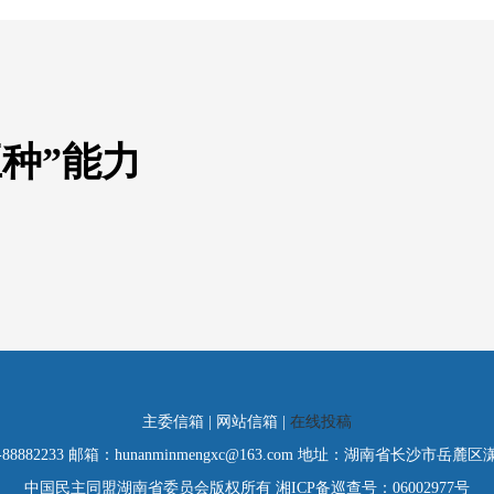
种”能力
主委信箱 | 网站信箱 |
在线投稿
-88882233 邮箱：hunanminmengxc@163.com 地址：湖南省长沙市岳麓
中国民主同盟湖南省委员会版权所有 湘ICP备巡查号：06002977号