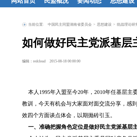
网站首页
民盟概况
要闻动态
思想建设
民盟简介
民
时政要闻
统
工作动态
盟章程
领导
战要闻
盟务
习资料
民
当前位置:
中国民主同盟湖南省委员会
>
思想建设
>
统战理论研
人简介
历届
要闻
传统教育
如何做好民主党派基层
省委委员
历
地
统战理
届人大代表
研究
征文
编辑：redcloud
2015-08-18 00:00:00
历届政协委
登
员
省政府参
本人1995年入盟至今20年，2010年任基
事
特邀人员
教训，今天有机会与大家面对面交流分享，感
省文史研究
效四个方面谈点体会，以期抛砖引玉。
馆馆员
一、准确把握角色定位是做好民主党派基层