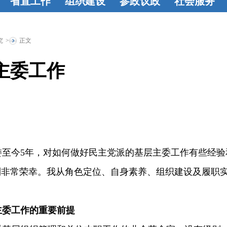
省直工作
组织建设
参政议政
社会服务
学
省直动态
组织建设
基
参政动态
建
教育帮扶
烛
盟
层概况
工作
言献策
成果
光行动
联谊
究
>
正文
基
动态
活力基
荟萃
共建
主委工作
论
层
监督委员
选
会
层主委至今5年，对如何做好民主党派的基层主委工作有些经验
到非常荣幸。我从角色定位、自身素养、组织建设及履职
主委工作的重要前提