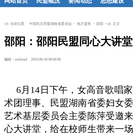
网站首页
民盟概况
要闻动态
思想建设
民盟简介
民
时政要闻
统
工作动态
学
盟章程
领导
战要闻
盟务
习资料
民盟
当前位置:
中国民主同盟湖南省委员会
>
地方盟务
>
邵阳
>
正文
人简介
历届
要闻
传统教育基
邵阳：邵阳民盟同心大讲堂
省委委员
历
地
统战理论
届人大代表
研究
征文选
编辑：redcloud
2019-06-18 00:00:00
历届政协委
登
员
省政府参
6月14日下午，女高音歌唱
事
特邀人员
术团理事、民盟湖南省委妇女
省文史研究
馆馆员
艺术基层委员会主委陈萍受邀
心大讲堂，给在校师生带来一