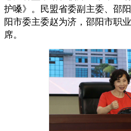
护嗓》。民盟省委副主委、邵
阳市委主委赵为济，邵阳市职
席。