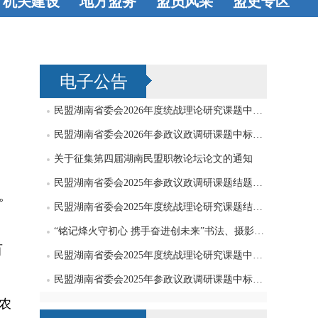
机关建设
地方盟务
盟员风采
盟史专区
机关机构
工
长沙
衡阳
八方才俊
著
史海钩沉
会工作
党支
株洲
湘潭
书立说
艺术
电子公告
部工作
邵阳
岳阳
天地
常德
张家界
民盟湖南省委会2026年度统战理论研究课题中标公告
益阳
永州
民盟湖南省委会2026年参政议政调研课题中标公告
关于征集第四届湖南民盟职教论坛论文的通知
怀化
娄底
民盟湖南省委会2025年参政议政调研课题结题公告
湘西
郴州
。
民盟湖南省委会2025年度统战理论研究课题结题公告
“铭记烽火守初心 携手奋进创未来”书法、摄影、绘画作品征集启事
百
民盟湖南省委会2025年度统战理论研究课题中标公告
民盟湖南省委会2025年参政议政调研课题中标公告
农