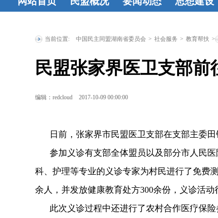
网站首页
民盟概况
要闻动态
思想建设
民盟简介
民
时政要闻
统
工作动态
盟章程
领导
战要闻
盟务
习资料
民
当前位置:
中国民主同盟湖南省委员会
>
社会服务
>
教育帮扶
>
人简介
历届
要闻
传统教育
民盟张家界医卫支部前
省委委员
历
地
统战理
届人大代表
研究
征文
编辑：redcloud
2017-10-09 00:00:00
历届政协委
登
员
省政府参
日前，张家界市民盟医卫支部在支部主委田锋
事
特邀人员
参加义诊有支部全体盟员以及部分市人民医院
省文史研究
科、护理等专业的义诊专家为村民进行了免费
馆馆员
余人，并发放健康教育处方300余份，义诊活
此次义诊过程中还进行了农村合作医疗保险参