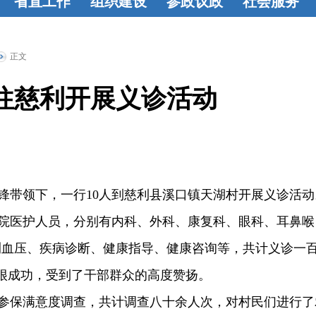
省直工作
组织建设
参政议政
社会服务
学
省直动态
组织建设
基
参政动态
建
教育帮扶
烛
盟
层概况
工作
言献策
成果
光行动
联谊
正文
基
动态
活力基
荟萃
共建
往慈利开展义诊活动
论
层
监督委员
选
会
带领下，一行10人到慈利县溪口镇天湖村开展义诊活动
医护人员，分别有内科、外科、康复科、眼科、耳鼻喉
测血压、疾病诊断、健康指导、健康咨询等，共计义诊一
动很成功，受到了干部群众的高度赞扬。
保满意度调查，共计调查八十余人次，对村民们进行了