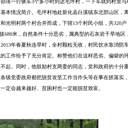
邵瑛一行驱车3个多小时到达毛坪村，一下车就到村里与
村基本情况简介。毛坪村地处新化县白溪镇东北部山区，
和光明村两个村合并而成，下辖13个村民小组，共320户
，海拔680米，自然条件十分恶劣，属典型的石灰岩干旱地区
2013年春夏秋连旱时，全村颗粒无收，村民饮水靠消防
志的工作给予了充分肯定。称赞他们在这样恶劣、偏僻的
了不起。同时，他鼓励村支两委的同志，党和政府的十分
镇各级党委政府都把脱贫攻坚工作当作头等在事在抓落实
活一定会越来越好、贫困村也一定能脱贫致富。