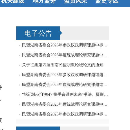
机关建设
地方盟务
盟员风采
盟史专区
机关机构
工
长沙
衡阳
八方才俊
著
史海钩沉
会工作
党支
株洲
湘潭
书立说
艺术
电子公告
部工作
邵阳
岳阳
天地
常德
张家界
民盟湖南省委会2026年参政议政调研课题中标公告
益阳
永州
民盟湖南省委会2026年度统战理论研究课题中标公告
关于征集第四届湖南民盟职教论坛论文的通知
怀化
娄底
民盟湖南省委会2025年参政议政调研课题结题公告
湘西
郴州
民盟湖南省委会2025年度统战理论研究课题结题公告
并
“铭记烽火守初心 携手奋进创未来”书法、摄影、绘画作品征集启事
队
民盟湖南省委会2025年度统战理论研究课题中标公告
民盟湖南省委会2025年参政议政调研课题中标公告
家