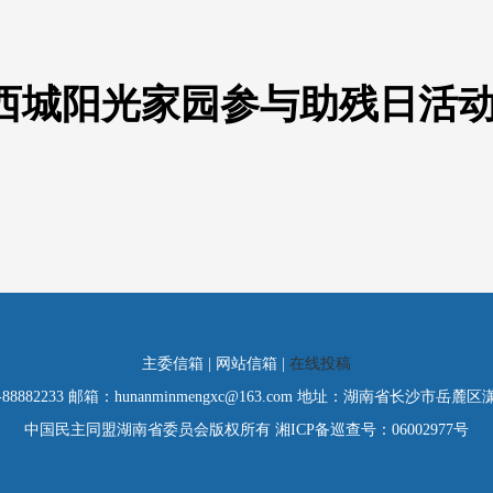
西城阳光家园参与助残日活
主委信箱 | 网站信箱 |
在线投稿
-88882233 邮箱：hunanminmengxc@163.com 地址：湖南省长沙市岳麓
中国民主同盟湖南省委员会版权所有 湘ICP备巡查号：06002977号