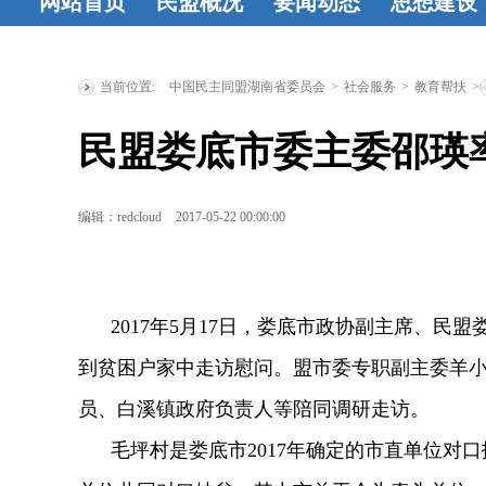
网站首页
民盟概况
要闻动态
思想建设
民盟简介
民
时政要闻
统
工作动态
盟章程
领导
战要闻
盟务
习资料
民
当前位置:
中国民主同盟湖南省委员会
>
社会服务
>
教育帮扶
>
人简介
历届
要闻
传统教育
民盟娄底市委主委邵瑛
省委委员
历
地
统战理
届人大代表
研究
征文
编辑：redcloud
2017-05-22 00:00:00
历届政协委
登
员
省政府参
2017年5月17日，娄底市政协副主席、民
事
特邀人员
到贫困户家中走访慰问。盟市委专职副主委羊
省文史研究
员、白溪镇政府负责人等陪同调研走访。
馆馆员
毛坪村是娄底市2017年确定的市直单位对口