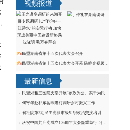
村
视频报道
离
，
，
车
民盟湖南省第十五次代表大会召开
环
民盟湖南省第十五次代表大会开幕 陈晓光视频致词祝贺
重
，
最新信息
民盟湘雅三医院支部开展“参政为公、实干为民”主题教育学习研讨，刘导波出席
何寄华赴祁东县玖隆村调研乡村振兴工作
省社院第2期民主党派市级组织政治交接培训班民盟学员赴民盟省委机关交流
庆祝中国共产党成立105周年大会隆重举行 习近平发表重要讲话