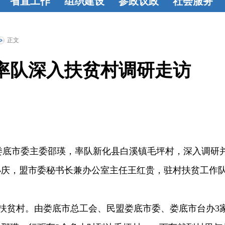
省直工作
组织建设
参政议政
社会服务
学
省直动态
组织建设
基
参政动态
建
教育帮扶
烛
盟
层概况
工作
言献策
成果
光行动
联谊
正文
基
动态
活力基
荟萃
共建
率队深入扶贫村调研走访
论
层
监督委员
选
会
盟娄底市委主委邵瑛，率队新化县白溪镇毛坪村，深入调研
小庆，盟市委秘书长兼办公室主任王红贵，驻村扶贫工作
扶贫村。由娄底市总工会、民盟娄底市委、娄底市台办3