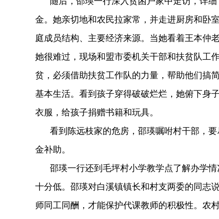
随后，邵瑛一行深入贫困户家中走访，详细了
金。她亲切地和农民拉家常，并走进厨房和卧
庭成员结构、主要经济来源。当她看着王本仲
她很难过，现场和盟市委机关干部和扶贫队工
贫，必须借助扶贫工作队的力量，帮助他们搞
基本生活。看到孩子穿得破破烂烂，她俯下身
衣服，给孩子捐赠书籍和玩具。
看到陈远枝家的危房，邵瑛嘱咐村干部，要尽
金补助。
邵瑛一行还到毛坪村小学教学点了解办学情况
十分低。邵瑛对白溪镇镇长和村支两委的同志
师同工同酬，才能保护代课教师的积极性。农